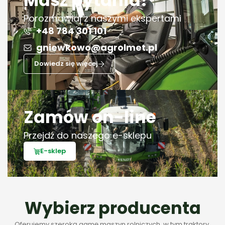
Masz pytania?
Porozmawiaj z naszymi ekspertami
+48 784 301 101
gniewkowo@agrolmet.pl
Dowiedz się więcej
Zamów on-line
Przejdź do naszego e-sklepu
E-sklep
Wybierz producenta
Oferujemy szeroką gamę maszyn rolniczych, w tym traktory,