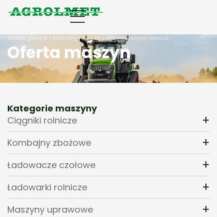
Strona główna
>
Maszyny rolnicze
>
APV - maszyny rolnicze
Oferta maszyn
Kategorie maszyny
+
Ciągniki rolnicze
+
Kombajny zbożowe
+
Ładowacze czołowe
+
Ładowarki rolnicze
+
Maszyny uprawowe