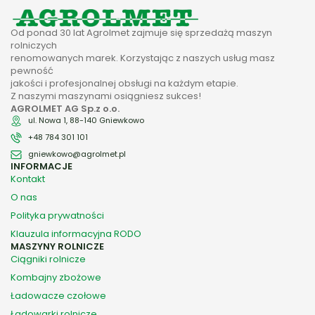
Od ponad 30 lat Agrolmet zajmuje się sprzedażą maszyn
rolniczych
renomowanych marek. Korzystając z naszych usług masz
pewność
jakości i profesjonalnej obsługi na każdym etapie.
Z naszymi maszynami osiągniesz sukces!
AGROLMET AG Sp.z o.o.
ul. Nowa 1, 88-140 Gniewkowo
+48 784 301 101
gniewkowo@agrolmet.pl
INFORMACJE
Kontakt
O nas
Polityka prywatności
Klauzula informacyjna RODO
MASZYNY ROLNICZE
Ciągniki rolnicze
Kombajny zbożowe
Ładowacze czołowe
Ładowarki rolnicze