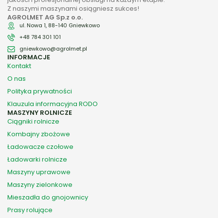
Z naszymi maszynami osiągniesz sukces!
AGROLMET AG Sp.z o.o.
ul. Nowa 1, 88-140 Gniewkowo
+48 784 301 101
gniewkowo@agrolmet.pl
INFORMACJE
Kontakt
O nas
Polityka prywatności
Klauzula informacyjna RODO
MASZYNY ROLNICZE
Ciągniki rolnicze
Kombajny zbożowe
Ładowacze czołowe
Ładowarki rolnicze
Maszyny uprawowe
Maszyny zielonkowe
Mieszadła do gnojownicy
Prasy rolujące