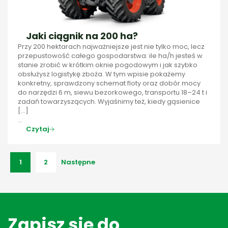
Jaki ciągnik na 200 ha?
Przy 200 hektarach najważniejsze jest nie tylko moc, lecz
przepustowość całego gospodarstwa: ile ha/h jesteś w
stanie zrobić w krótkim oknie pogodowym i jak szybko
obsłużysz logistykę zboża. W tym wpisie pokażemy
konkretny, sprawdzony schemat floty oraz dobór mocy
do narzędzi 6 m, siewu bezorkowego, transportu 18–24 t i
zadań towarzyszących. Wyjaśnimy też, kiedy gąsienice
[…]
...
Czytaj
1
2
Następne
Zapisz się do