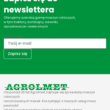
newslettera
Oferujemy szeroką gamę maszyn rolniczych,
w tym traktory, kombajny, siewniki,
opryskiwacze i wiele innych.
Twój e-mail
Od ponad 30 lat Agrolmet zajmuje się sprzedażą maszyn
rolniczych
renomowanych marek. Korzystając z naszych usług masz
pewność
jakości i profesjonalnej obsługi na każdym etapie.